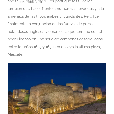
años 1553, 1559 y 1581. Los portugueses tuvieron
también que hacer frente a numerosas revueltas y a la
amenaza de las tribus árabes circundantes. Pero fue
finalmente la conjunción de las fuerzas de persas,
holandeses, ingleses y omaníes la que terminó con el
poder ibérico en una serie de campañas desarrolladas
entre los años 1625 y 1650, en el cayó la última plaza,
Mascate.