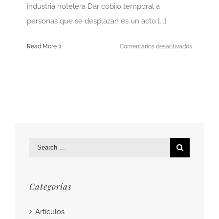
industria hotelera Dar cobijo temporal a
personas que se desplazan es un acto [...]
en
Read More
Comentarios desactivados
Breve
historia
de
la
industria
hotelera
Search
for:
Categorías
Artículos