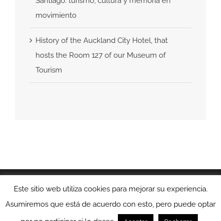
Santiago: turismo, cultura y memoria en
movimiento
History of the Auckland City Hotel, that
hosts the Room 127 of our Museum of
Tourism
© Copyright 2018 -
2026 - Todos los derechos
Este sitio web utiliza cookies para mejorar su experiencia.
reservados |
Aviso Legal
|
Política de Privacidad
|
Política
Asumiremos que está de acuerdo con esto, pero puede optar
de Cookies