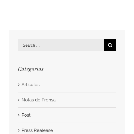
revistas
de
viajes
española
Search
for:
Categorías
Artículos
Notas de Prensa
Post
Press Realease