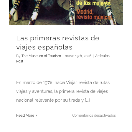
Las primeras revistas de
viajes españolas
By
The Museum of Tourism
|
mayo 19th, 2026
|
Artículos
,
Post
En marzo de 1978, nacía Viajar, revista de rutas,
viajes y aventuras, la primera revista de viajes
nacional relevante por su tirada y [...]
en
Read More
Comentarios desactivados
Las
primeras