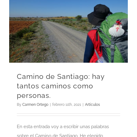
Camino de Santiago: hay
tantos caminos como
personas.
By
Carmen Ortego
|
febrero 11th, 2021
|
Artículos
En esta entrada voy a escribir unas palabras
sobre el Camino de Santiago. He elegido