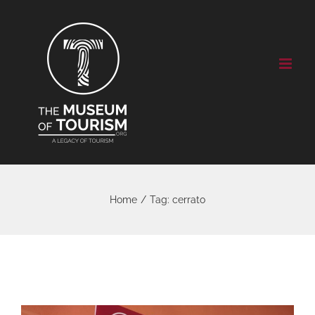
Skip
to
content
Home
/
Tag:
cerrato