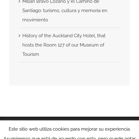
Millán Bravo Lozano y el Camino de
Santiago: turismo, cultura y memoria en
movimiento
History of the Auckland City Hotel, that
hosts the Room 127 of our Museum of
Tourism
© Copyright 2018 -
2026 - Todos los derechos
Este sitio web utiliza cookies para mejorar su experiencia.
reservados |
Aviso Legal
|
Política de Privacidad
|
Política
Asumiremos que está de acuerdo con esto, pero puede optar