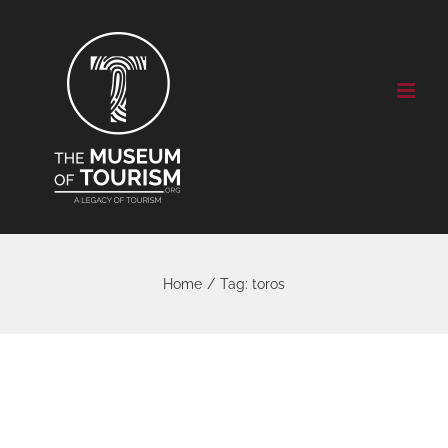
Skip
to
content
Home
/
Tag:
toros