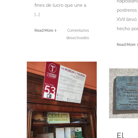
napolitan
fines de lucro que une a
postreros
[...]
XVII llevó
hecho por e
Read More
Comentarios
en
desactivados
Read More
BALANCE
DE
EL
MUSEO
DEL
TURISMO
2024
El