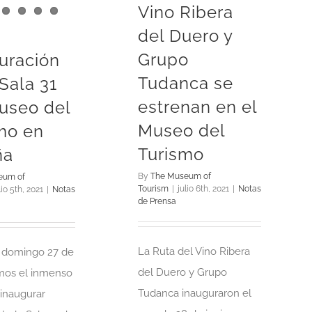
Vino Ribera
del Duero y
Grupo
uración
Tudanca se
 Sala 31
estrenan en el
useo del
Museo del
mo en
Turismo
ña
By
The Museum of
eum of
Tourism
|
julio 6th, 2021
|
Notas
lio 5th, 2021
|
Notas
de Prensa
La Ruta del Vino Ribera
 domingo 27 de
del Duero y Grupo
imos el inmenso
Tudanca inauguraron el
 inaugurar