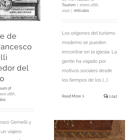
Tourism
|
enero 26th,
2022
|
Artículos
Los orígenes del turismo
je de
moderno se pueden
rancesco
encontrar en la iglesia. La
li
gente ha viajado por
edor del
motivos sociales desde
o
los tiempos de los [...]
eum of
ero 28th,
Read More
1.242
ulos
esco Gemelli y
 un viajero