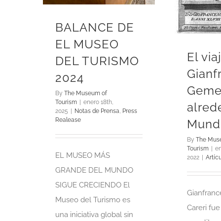
BALANCE DE
EL MUSEO
El via
DEL TURISMO
Gianf
2024
Gemel
By
The Museum of
Tourism
|
enero 18th,
alred
2025
|
Notas de Prensa
,
Press
Realease
Mund
By
The Mus
Tourism
|
en
EL MUSEO MÁS
2022
|
Artíc
GRANDE DEL MUNDO
SIGUE CRECIENDO El
Gianfranc
Museo del Turismo es
Careri fue
una iniciativa global sin