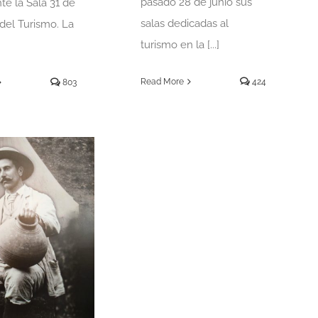
pasado 28 de junio sus
te la Sala 31 de
salas dedicadas al
del Turismo. La
turismo en la [...]
Read More
424
803