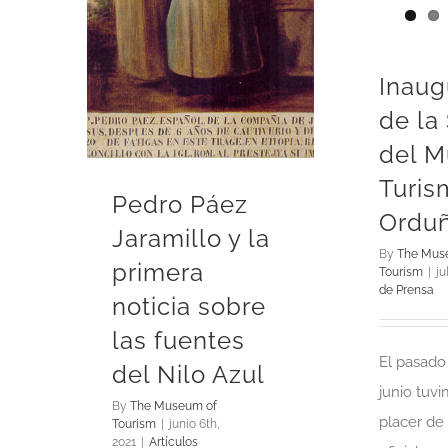
Inaug
de la
del M
Turis
Pedro Páez
Ordu
Jaramillo y la
By
The Mus
primera
Tourism
|
ju
de Prensa
noticia sobre
las fuentes
El pasado
del Nilo Azul
junio tuv
By
The Museum of
placer de
Tourism
|
junio 6th,
2021
|
Artículos