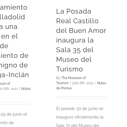
tamiento
La Posada
lladolid
Real Castillo
a una
del Buen Amor
 en el
inaugura la
 de
Sala 35 del
iento de
Museo del
nigno de
Turismo
ga-Inclán
By
The Museum of
Tourism
|
julio 8th, 2021
|
Notas
eum of
de Prensa
lio 6th, 2021
|
Notas
El pasado 30 de junio se
29 de junio el
inauguró oficialmente la
ento de
Sala 35 del Museo del