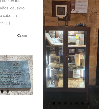
o que en los
 años del siglo
 a cabo un
l [...]
400