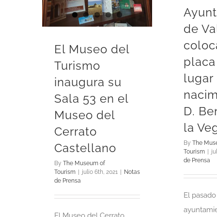
Ayun
de Va
coloc
El Museo del
placa
Turismo
lugar
inaugura su
nacim
Sala 53 en el
D. Be
Museo del
la Ve
Cerrato
By
The Mus
Castellano
Tourism
|
ju
de Prensa
By
The Museum of
Tourism
|
julio 6th, 2021
|
Notas
de Prensa
El pasado 
ayuntami
El Museo del Cerrato